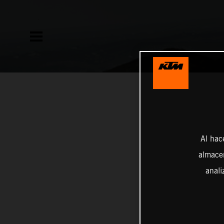
Al hac
almacen
anali