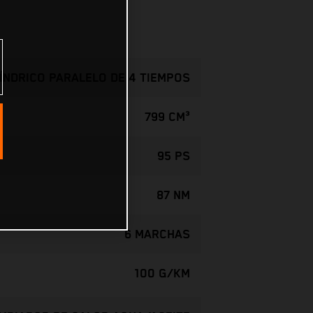
LÍNDRICO PARALELO DE 4 TIEMPOS
799 CM³
95 PS
87 NM
6 MARCHAS
100 G/KM