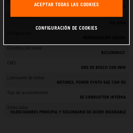
Cambio
ACEPTAR TODAS LAS COOKIES
6 MARCHAS
Emisiones de CO
2
103 G/KM
CONFIGURACIÓN DE COOKIES
Refrigeración
REFRIGERACIÓN LÍQUIDA
Cilindros del motor
BICILÍNDRICO
EMS
EMS DE BOSCH CON RBW
Lubricante de motor
MOTOREX, POWER SYNTH SAE 10W-50
Tipo de accionamiento
DE COMBUSTIÓN INTERNA
Silenciador
SILENCIADORES PRINCIPAL Y SECUNDARIO DE ACERO INOXIDABLE