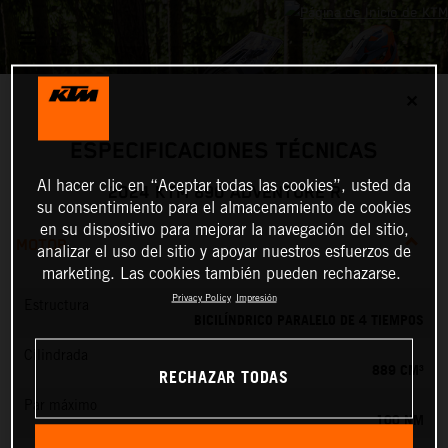
✕
ESPECIFICACIONES TÉCNICAS
Al hacer clic en “Aceptar todas las cookies”, usted da
2024 KTM 890 ADVENTURE R
su consentimiento para el almacenamiento de cookies
en su dispositivo para mejorar la navegación del sitio,
MOTOR
analizar el uso del sitio y apoyar nuestros esfuerzos de
marketing. Las cookies también pueden rechazarse.
Privacy Policy
Impresión
Estructura
BICILÍNDRICO PARALELO DE 4 TIEMPOS
Cilindrada
889 CM³
RECHAZAR TODAS
Par máximo
100 NM