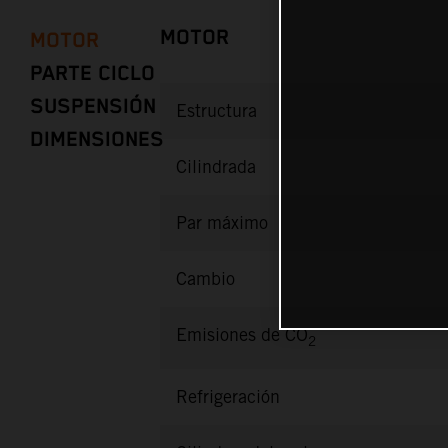
MOTOR
MOTOR
PARTE CICLO
SUSPENSIÓN
Estructura
DIMENSIONES
Cilindrada
Par máximo
Cambio
Emisiones de CO
2
Refrigeración