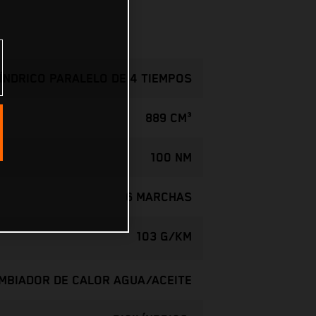
LÍNDRICO PARALELO DE 4 TIEMPOS
889 CM³
100 NM
6 MARCHAS
103 G/KM
AMBIADOR DE CALOR AGUA/ACEITE