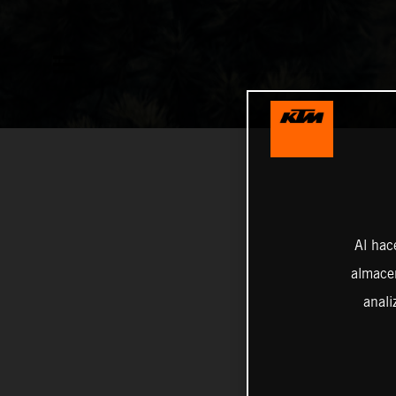
Al hac
almacen
anali