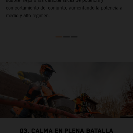
adapte mejor a las características de potencia y
t
comportamiento del conjunto, aumentando la potencia a
c
medio y alto régimen.
t
ra
f
q
c
03. CALMA EN PLENA BATALLA