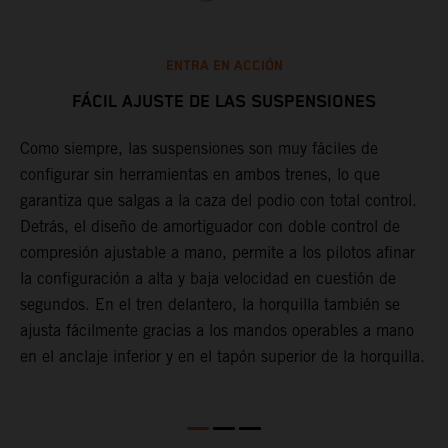
ENTRA EN ACCIÓN
FÁCIL AJUSTE DE LAS SUSPENSIONES
Como siempre, las suspensiones son muy fáciles de
D
configurar sin herramientas en ambos trenes, lo que
d
garantiza que salgas a la caza del podio con total control.
e
Detrás, el diseño de amortiguador con doble control de
d
compresión ajustable a mano, permite a los pilotos afinar
f
la configuración a alta y baja velocidad en cuestión de
s
segundos. En el tren delantero, la horquilla también se
i
el
ajusta fácilmente gracias a los mandos operables a mano
p
a.
en el anclaje inferior y en el tapón superior de la horquilla.
d
f
s
p