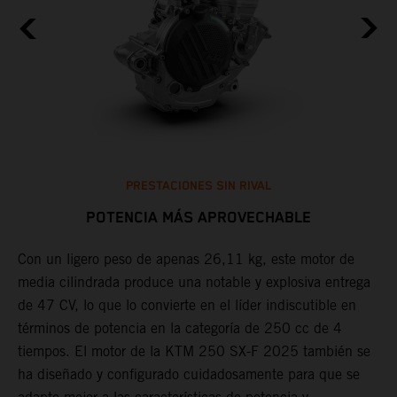
PRESTACIONES SIN RIVAL
POTENCIA MÁS APROVECHABLE
Con un ligero peso de apenas 26,11 kg, este motor de
C
media cilindrada produce una notable y explosiva entrega
h
X
de 47 CV, lo que lo convierte en el líder indiscutible en
c
l
términos de potencia en la categoría de 250 cc de 4
p
tiempos. El motor de la KTM 250 SX-F 2025 también se
e
ha diseñado y configurado cuidadosamente para que se
p