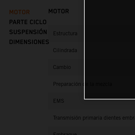
MOTOR
MOTOR
PARTE CICLO
SUSPENSIÓN
Estructura
DIMENSIONES
Cilindrada
Cambio
Preparación de la mezcla
EMS
Transmisión primaria dientes emb
Embrague