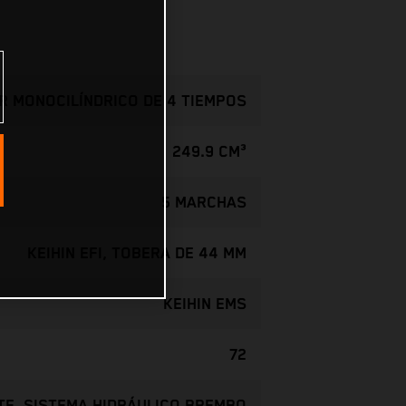
 MONOCILÍNDRICO DE 4 TIEMPOS
249.9 CM³
5 MARCHAS
KEIHIN EFI, TOBERA DE 44 MM
KEIHIN EMS
72