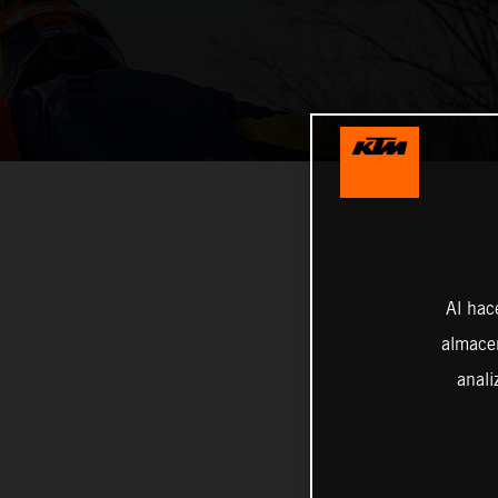
Al hac
almacen
anali