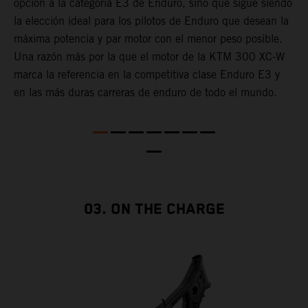
opción a la categoría E3 de Enduro, sino que sigue siendo
L
la elección ideal para los pilotos de Enduro que desean la
e
máxima potencia y par motor con el menor peso posible.
c
Una razón más por la que el motor de la KTM 300 XC-W
a
marca la referencia en la competitiva clase Enduro E3 y
c
en las más duras carreras de enduro de todo el mundo.
p
d
a
c
f
03. ON THE CHARGE