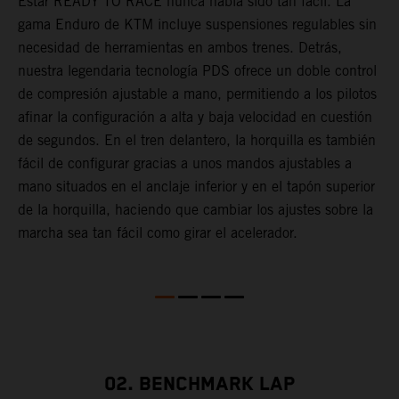
s
Estar READY TO RACE nunca había sido tan fácil. La
L
,
gama Enduro de KTM incluye suspensiones regulables sin
m
,
necesidad de herramientas en ambos trenes. Detrás,
p
l
nuestra legendaria tecnología PDS ofrece un doble control
t
de compresión ajustable a mano, permitiendo a los pilotos
m
afinar la configuración a alta y baja velocidad en cuestión
a
de segundos. En el tren delantero, la horquilla es también
f
fácil de configurar gracias a unos mandos ajustables a
d
mano situados en el anclaje inferior y en el tapón superior
T
de la horquilla, haciendo que cambiar los ajustes sobre la
s
marcha sea tan fácil como girar el acelerador.
s
a
m
02. BENCHMARK LAP