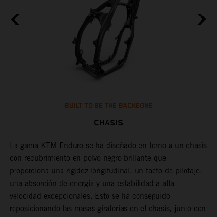
BUILT TO BE THE BACKBONE
CHASIS
a
La gama KTM Enduro se ha diseñado en torno a un chasis
U
con recubrimiento en polvo negro brillante que
d
.
proporciona una rigidez longitudinal, un tacto de pilotaje,
p
s
una absorción de energía y una estabilidad a alta
d
n
velocidad excepcionales. Esto se ha conseguido
e
reposicionando las masas giratorias en el chasis, junto con
c