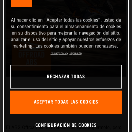
Al hacer clic en “Aceptar todas las cookies”, usted da
su consentimiento para el almacenamiento de cookies
en su dispositivo para mejorar la navegación del sitio,
analizar el uso del sitio y apoyar nuestros esfuerzos de
marketing. Las cookies también pueden rechazarse.
Privacy Policy
Impresión
RECHAZAR TODAS
ACEPTAR TODAS LAS COOKIES
ABS OFFROAD
CONFIGURACIÓN DE COOKIES
El ABS Offroad es una versión del ABS Supermoto, pero