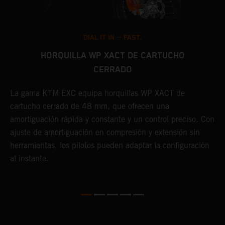
DIAL IT IN -- FAST.
HORQUILLA WP XACT DE CARTUCHO
CERRADO
E
a
La gama KTM EXC equipa horquillas WP XACT de
y
cartucho cerrado de 48 mm, que ofrecen una
t
amortiguación rápida y constante y un control preciso. Con
p
o
ajuste de amortiguación en compresión y extensión sin
herramientas, los pilotos pueden adaptar la configuración
al instante.