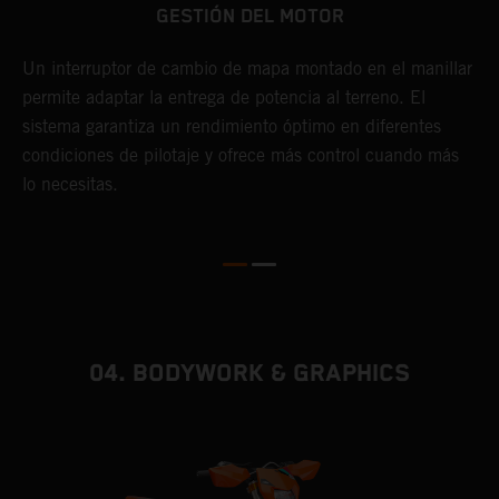
GESTIÓN DEL MOTOR
s
L
o
y
Un interruptor de cambio de mapa montado en el manillar
s
permite adaptar la entrega de potencia al terreno. El
l
sistema garantiza un rendimiento óptimo en diferentes
a
condiciones de pilotaje y ofrece más control cuando más
L
lo necesitas.
i
d
d
04. BODYWORK & GRAPHICS