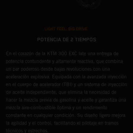
LIGHT FEEL. BIG DRIVE.
POTENCIA DE 2 TIEMPOS
En el corazón de la KTM 300 EXC late una entrega de
E
potencia contundente y altamente reactiva, que combina
o
un par poderoso desde bajas revoluciones con una
e
aceleración explosiva. Equipada con la avanzada inyección
s
en el cuerpo de acelerador (TBI) y un sistema de inyección
a
de aceite independiente, que elimina la necesidad de
s
hacer la mezcla previa de gasolina y aceite y garantiza una
l
mezcla aire-combustible óptima y un rendimiento
c
constante en cualquier condición. Su diseño ligero mejora
la agilidad y el control, facilitando el pilotaje en tramos
técnicos y estrechos.