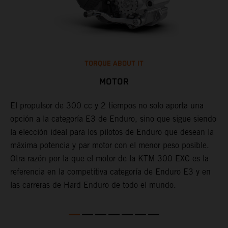
TORQUE ABOUT IT
MOTOR
El propulsor de 300 cc y 2 tiempos no solo aporta una
opción a la categoría E3 de Enduro, sino que sigue siendo
L
la elección ideal para los pilotos de Enduro que desean la
e
o
máxima potencia y par motor con el menor peso posible.
c
Otra razón por la que el motor de la KTM 300 EXC es la
a
referencia en la competitiva categoría de Enduro E3 y en
c
las carreras de Hard Enduro de todo el mundo.
p
d
a
c