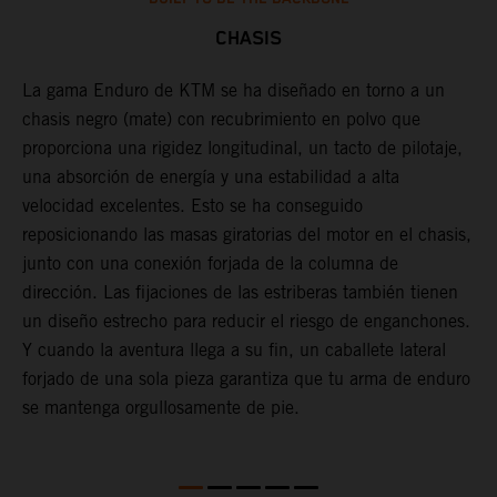
CHASIS
La gama Enduro de KTM se ha diseñado en torno a un
U
chasis negro (mate) con recubrimiento en polvo que
t
proporciona una rigidez longitudinal, un tacto de pilotaje,
p
una absorción de energía y una estabilidad a alta
l
velocidad excelentes. Esto se ha conseguido
r
reposicionando las masas giratorias del motor en el chasis,
c
junto con una conexión forjada de la columna de
s
dirección. Las fijaciones de las estriberas también tienen
t
un diseño estrecho para reducir el riesgo de enganchones.
c
Y cuando la aventura llega a su fin, un caballete lateral
t
forjado de una sola pieza garantiza que tu arma de enduro
s
se mantenga orgullosamente de pie.