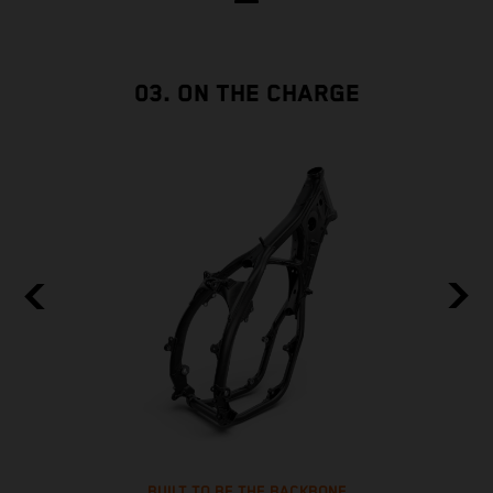
f
03. ON THE CHARGE
BUILT TO BE THE BACKBONE