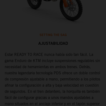
SETTING THE SAG
AJUSTABILIDAD
Estar READY TO RACE nunca había sido tan fácil. La
L
,
gama Enduro de KTM incluye suspensiones regulables sin
m
necesidad de herramientas en ambos trenes. Detrás,
p
nuestra legendaria tecnología PDS ofrece un doble control
t
de compresión ajustable a mano, permitiendo a los pilotos
m
afinar la configuración a alta y baja velocidad en cuestión
a
de segundos. En el tren delantero, la horquilla es también
f
fácil de configurar gracias a unos mandos ajustables a
d
mano situados en el anclaje inferior y en el tapón superior
T