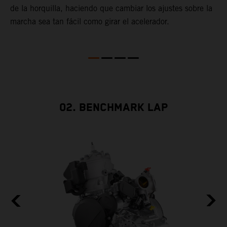
de la horquilla, haciendo que cambiar los ajustes sobre la
s
marcha sea tan fácil como girar el acelerador.
s
a
m
02. BENCHMARK LAP