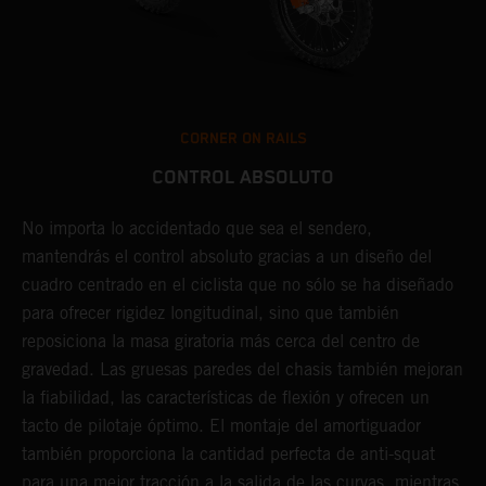
CORNER ON RAILS
CONTROL ABSOLUTO
No importa lo accidentado que sea el sendero,
L
mantendrás el control absoluto gracias a un diseño del
d
cuadro centrado en el ciclista que no sólo se ha diseñado
c
para ofrecer rigidez longitudinal, sino que también
p
reposiciona la masa giratoria más cerca del centro de
s
gravedad. Las gruesas paredes del chasis también mejoran
p
la fiabilidad, las características de flexión y ofrecen un
p
tacto de pilotaje óptimo. El montaje del amortiguador
h
también proporciona la cantidad perfecta de anti-squat
c
para una mejor tracción a la salida de las curvas, mientras
m