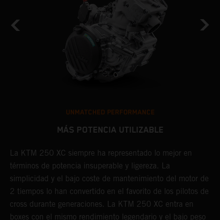
UNMATCHED PERFORMANCE
MÁS POTENCIA UTILIZABLE
de
La KTM 250 XC siempre ha representado lo mejor en
C
términos de potencia insuperable y ligereza. La
e
a
simplicidad y el bajo coste de mantenimiento del motor de
g
2 tiempos lo han convertido en el favorito de los pilotos de
u
cross durante generaciones. La KTM 250 XC entra en
l
boxes con el mismo rendimiento legendario y el bajo peso
p