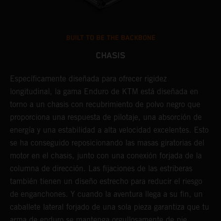
BUILT TO BE THE BACKBONE
CHASIS
Específicamente diseñada para ofrecer rigidez
U
longitudinal, la gama Enduro de KTM está diseñada en
d
torno a un chasis con recubrimiento de polvo negro que
p
proporciona una respuesta de pilotaje, una absorción de
d
energía y una estabilidad a alta velocidad excelentes. Esto
e
se ha conseguido reposicionando las masas giratorias del
c
motor en el chasis, junto con una conexión forjada de la
s
columna de dirección. Las fijaciones de las estriberas
t
también tienen un diseño estrecho para reducir el riesgo
c
de enganchones. Y cuando la aventura llega a su fin, un
i
caballete lateral forjado de una sola pieza garantiza que tu
d
arma de enduro se mantenga orgullosamente de pie.