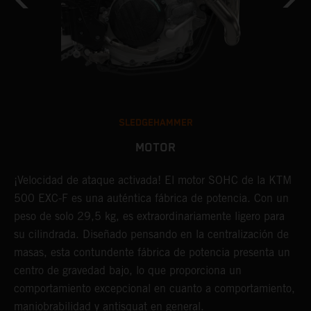
SLEDGEHAMMER
MOTOR
¡Velocidad de ataque activada! El motor SOHC de la KTM
E
500 EXC-F es una auténtica fábrica de potencia. Con un
p
peso de solo 29,5 kg, es extraordinariamente ligero para
e
o
su cilindrada. Diseñado pensando en la centralización de
p
r
masas, esta contundente fábrica de potencia presenta un
r
ma
centro de gravedad bajo, lo que proporciona un
e
o,
comportamiento excepcional en cuanto a comportamiento,
e
o
maniobrabilidad y antisquat en general.