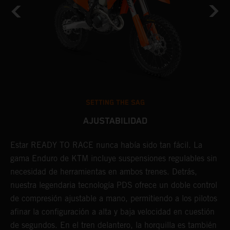
SETTING THE SAG
AJUSTABILIDAD
Estar READY TO RACE nunca había sido tan fácil. La
L
e
gama Enduro de KTM incluye suspensiones regulables sin
m
necesidad de herramientas en ambos trenes. Detrás,
p
nuestra legendaria tecnología PDS ofrece un doble control
t
de compresión ajustable a mano, permitiendo a los pilotos
m
afinar la configuración a alta y baja velocidad en cuestión
a
de segundos. En el tren delantero, la horquilla es también
f