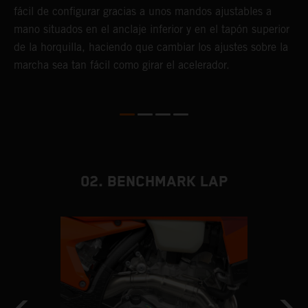
fácil de configurar gracias a unos mandos ajustables a
d
mano situados en el anclaje inferior y en el tapón superior
T
de la horquilla, haciendo que cambiar los ajustes sobre la
s
marcha sea tan fácil como girar el acelerador.
s
a
m
02. BENCHMARK LAP