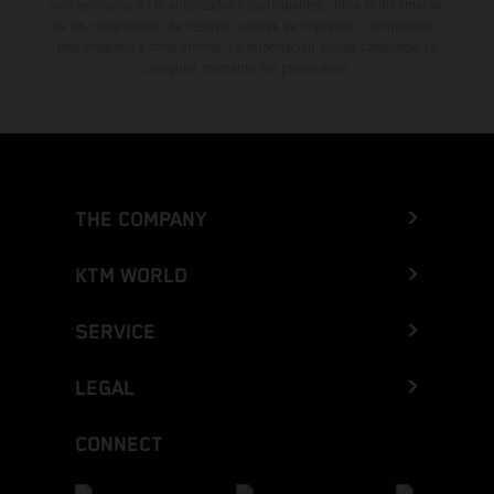
concesionarios KTM autorizados y participantes. Toda la información
es sin compromiso. Se reservan errores de impresión, composición,
mecanografía y otros errores. La información puede cambiarse en
cualquier momento sin previo aviso.
THE COMPANY
KTM WORLD
SERVICE
LEGAL
CONNECT