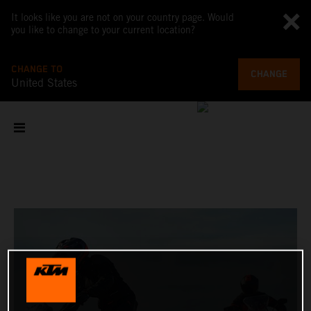
It looks like you are not on your country page. Would
you like to change to your current location?
CHANGE TO
CHANGE
United States