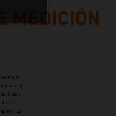
E MEDICIÓN
s premium
tal para el
iactivas y
ntrol de
aplicar los