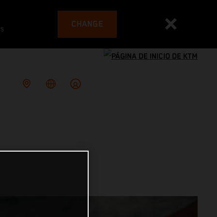
CHANGE
es