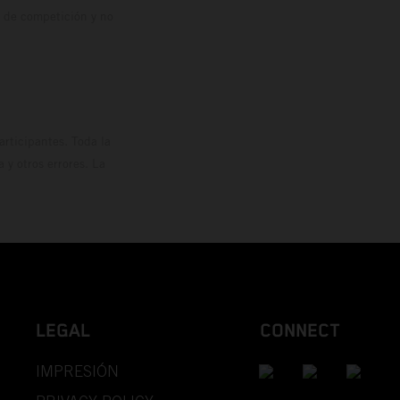
o de competición y no
rticipantes. Toda la
y otros errores. La
LEGAL
CONNECT
IMPRESIÓN