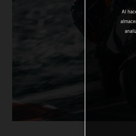
Al hac
almacen
anali