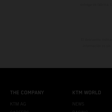
entrega de fábrica. 
El descuento indica
información es sin
THE COMPANY
KTM WORLD
KTM AG
NEWS