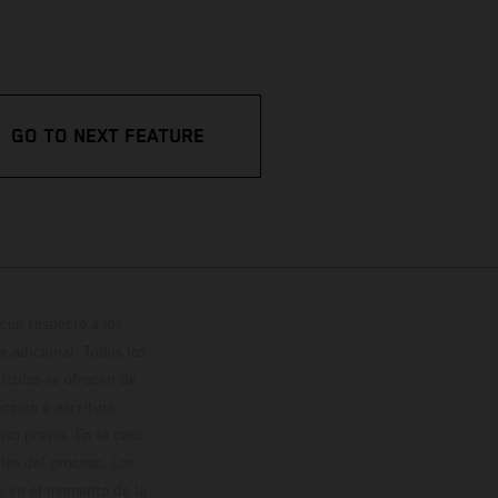
GO TO NEXT FEATURE
con respecto a los
 adicional. Todos los
hículos se ofrecen de
cción o escritura;
so previo. En el caso
les del proceso. Los
os en el momento de la