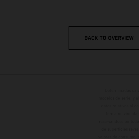
BACK TO OVERVIEW
Determinadas cara
modelos de serie, y 
datos relativos al c
forma no vinculan
reservándose en todo
de superficies reve
valores de consumo in