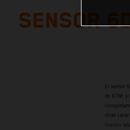
SENSOR 6D
El sensor 
de KTM, y 
comportami
otras carac
crucero ada