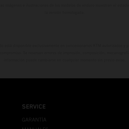
Las imágenes e ilustraciones de los modelos de enduro muestran el estad
la versión homologada.
do está disponible exclusivamente en concesionarios KTM autorizados y pa
 compromiso. Se reservan errores de impresión, composición, mecanografía 
información puede cambiarse en cualquier momento sin previo aviso.
SERVICE
GARANTÍA