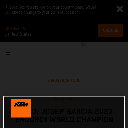
It looks like you are not on your country page. Would
you like to change to your current location?
CHANGE TO
CHANGE
United States
MOSTRAR TODO
13 oct 2023
VIDEO: JOSEP GARCIA 2023
ENDURO1 WORLD CHAMPION