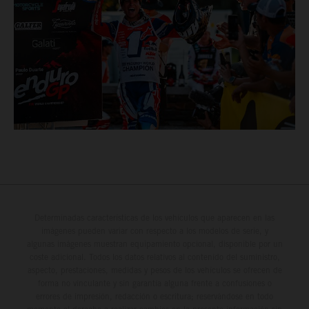
Determinadas características de los vehículos que aparecen en las
imágenes pueden variar con respecto a los modelos de serie, y
algunas imágenes muestran equipamiento opcional, disponible por un
coste adicional. Todos los datos relativos al contenido del suministro,
aspecto, prestaciones, medidas y pesos de los vehículos se ofrecen de
forma no vinculante y sin garantía alguna frente a confusiones o
errores de impresión, redacción o escritura; reservándose en todo