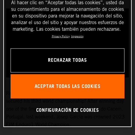
Al hacer clic en “Aceptar todas las cookies”, usted da
su consentimiento para el almacenamiento de cookies
en su dispositivo para mejorar la navegación del sitio,
analizar el uso del sitio y apoyar nuestros esfuerzos de
marketing. Las cookies también pueden rechazarse.
Privacy Policy
Impresión
RECHAZAR TODAS
ACEPTAR TODAS LAS COOKIES
Red Bull KTM Factory Racing’s
Josep Garcia
recently
secured his third world championship! After winning day
CONFIGURACIÓN DE COOKIES
one of the final EnduroGP round in Santiago do Cacem,
Portugal, last weekend, Josep Garcia was crowned 2023
FIM Enduro1 World Champion.