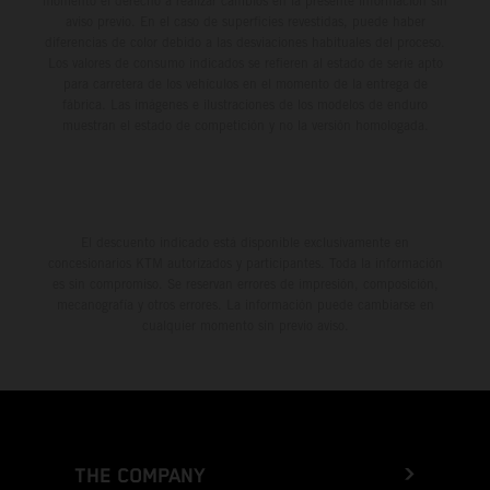
momento el derecho a realizar cambios en la presente información sin
aviso previo. En el caso de superficies revestidas, puede haber
diferencias de color debido a las desviaciones habituales del proceso.
Los valores de consumo indicados se refieren al estado de serie apto
para carretera de los vehículos en el momento de la entrega de
fábrica. Las imágenes e ilustraciones de los modelos de enduro
muestran el estado de competición y no la versión homologada.
El descuento indicado está disponible exclusivamente en
concesionarios KTM autorizados y participantes. Toda la información
es sin compromiso. Se reservan errores de impresión, composición,
mecanografía y otros errores. La información puede cambiarse en
cualquier momento sin previo aviso.
THE COMPANY