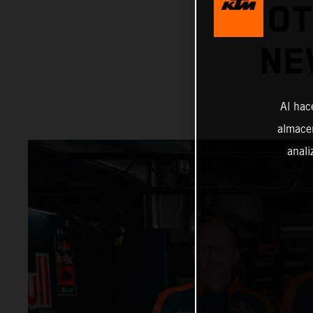
MOT
NE
Al hac
almacen
anali