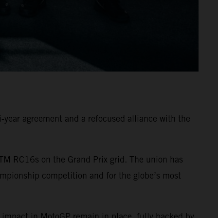
-year agreement and a refocused alliance with the
TM RC16s on the Grand Prix grid. The union has
ampionship competition and for the globe’s most
 impact in MotoGP remain in place, fully backed by