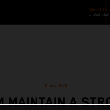
CHANGE TO
United Stat
16 may 2026
M MAINTAIN A STR