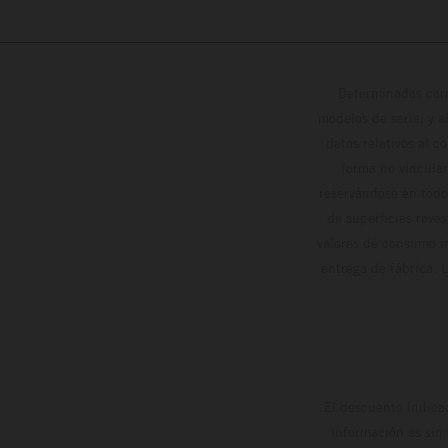
Determinadas cara
modelos de serie, y 
datos relativos al c
forma no vinculan
reservándose en todo
de superficies reve
valores de consumo in
entrega de fábrica. 
El descuento indica
información es sin