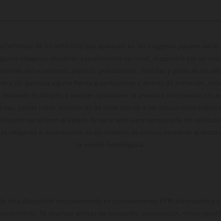
cterísticas de los vehículos que aparecen en las imágenes pueden variar 
algunas imágenes muestran equipamiento opcional, disponible por un coste
ontenido del suministro, aspecto, prestaciones, medidas y pesos de los ve
te y sin garantía alguna frente a confusiones o errores de impresión, reda
 momento el derecho a realizar cambios en la presente información sin avi
stidas, puede haber diferencias de color debido a las desviaciones habitua
dicados se refieren al estado de serie apto para carretera de los vehícul
Las imágenes e ilustraciones de los modelos de enduro muestran el estad
la versión homologada.
do está disponible exclusivamente en concesionarios KTM autorizados y pa
 compromiso. Se reservan errores de impresión, composición, mecanografía 