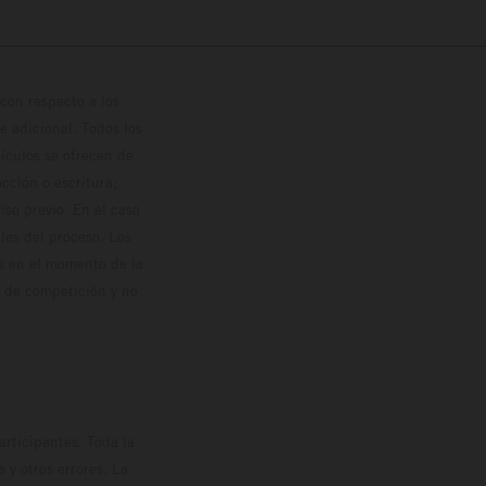
con respecto a los
 adicional. Todos los
hículos se ofrecen de
cción o escritura;
so previo. En el caso
les del proceso. Los
os en el momento de la
o de competición y no
rticipantes. Toda la
y otros errores. La