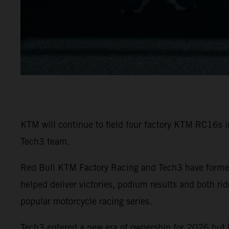
KTM will continue to field four factory KTM RC16s 
Tech3 team.
Red Bull KTM Factory Racing and Tech3 have formed
helped deliver victories, podium results and both r
popular motorcycle racing series.
Tech3 entered a new era of ownership for 2026 but 