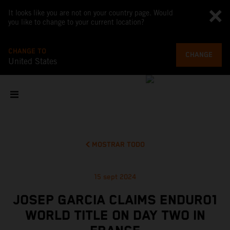
It looks like you are not on your country page. Would
you like to change to your current location?
CHANGE TO
CHANGE
United States
MOSTRAR TODO
15 sept 2024
JOSEP GARCIA CLAIMS ENDURO1
WORLD TITLE ON DAY TWO IN