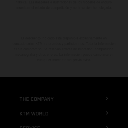
fábrica. Las imágenes e ilustraciones de los modelos de enduro
muestran el estado de competición y no la versión homologada.
El descuento indicado está disponible exclusivamente en
concesionarios KTM autorizados y participantes. Toda la información
es sin compromiso. Se reservan errores de impresión, composición,
mecanografía y otros errores. La información puede cambiarse en
cualquier momento sin previo aviso.
THE COMPANY
KTM WORLD