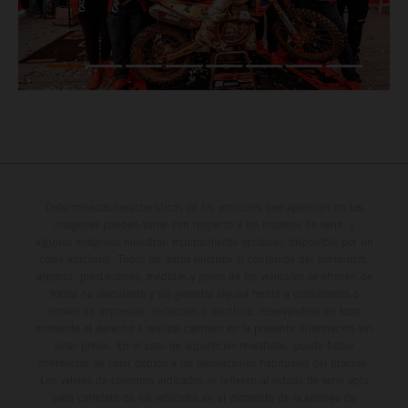
Determinadas características de los vehículos que aparecen en las
imágenes pueden variar con respecto a los modelos de serie, y
algunas imágenes muestran equipamiento opcional, disponible por un
coste adicional. Todos los datos relativos al contenido del suministro,
aspecto, prestaciones, medidas y pesos de los vehículos se ofrecen de
forma no vinculante y sin garantía alguna frente a confusiones o
errores de impresión, redacción o escritura; reservándose en todo
momento el derecho a realizar cambios en la presente información sin
aviso previo. En el caso de superficies revestidas, puede haber
diferencias de color debido a las desviaciones habituales del proceso.
Los valores de consumo indicados se refieren al estado de serie apto
para carretera de los vehículos en el momento de la entrega de