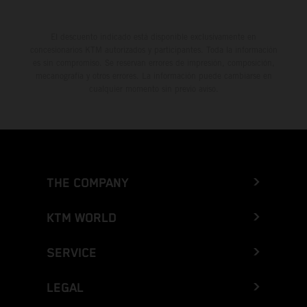
El descuento indicado está disponible exclusivamente en
concesionarios KTM autorizados y participantes. Toda la información
es sin compromiso. Se reservan errores de impresión, composición,
mecanografía y otros errores. La información puede cambiarse en
cualquier momento sin previo aviso.
THE COMPANY
KTM WORLD
SERVICE
LEGAL