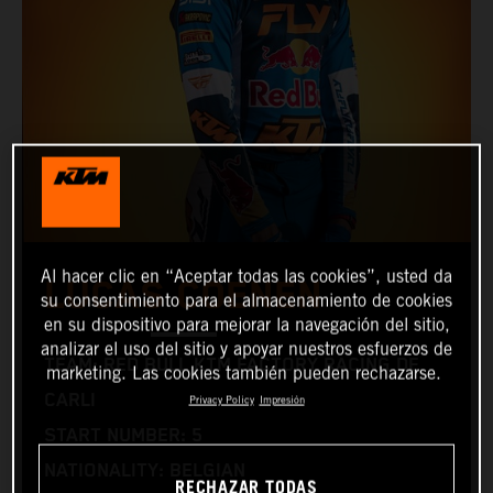
Al hacer clic en “Aceptar todas las cookies”, usted da
LUCAS COENEN
su consentimiento para el almacenamiento de cookies
en su dispositivo para mejorar la navegación del sitio,
analizar el uso del sitio y apoyar nuestros esfuerzos de
TEAM: RED BULL KTM FACTORY RACING DE
marketing. Las cookies también pueden rechazarse.
CARLI
Privacy Policy
Impresión
START NUMBER: 5
NATIONALITY: BELGIAN
RECHAZAR TODAS