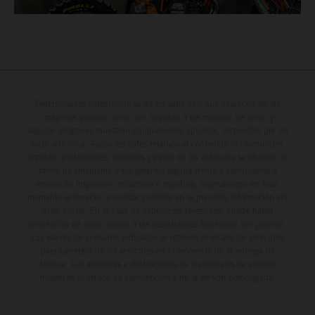
Determinadas características de los vehículos que aparecen en las
imágenes pueden variar con respecto a los modelos de serie, y
algunas imágenes muestran equipamiento opcional, disponible por un
coste adicional. Todos los datos relativos al contenido del suministro,
aspecto, prestaciones, medidas y pesos de los vehículos se ofrecen de
forma no vinculante y sin garantía alguna frente a confusiones o
errores de impresión, redacción o escritura; reservándose en todo
momento el derecho a realizar cambios en la presente información sin
aviso previo. En el caso de superficies revestidas, puede haber
diferencias de color debido a las desviaciones habituales del proceso.
Los valores de consumo indicados se refieren al estado de serie apto
para carretera de los vehículos en el momento de la entrega de
fábrica. Las imágenes e ilustraciones de los modelos de enduro
muestran el estado de competición y no la versión homologada.