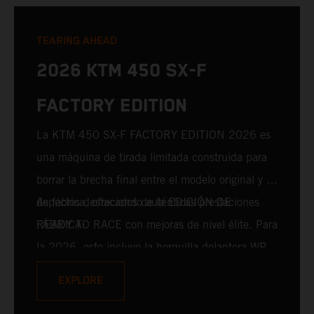
TEARING AHEAD
2026 KTM 450 SX-F
FACTORY EDITION
La KTM 450 SX-F FACTORY EDITION 2026 es
una máquina de tirada limitada construida para
borrar la brecha final entre el modelo original y el
de fábrica, ofreciendo auténticas prestaciones
Aspectos destacados de la EDICIÓN DE
READY TO RACE con mejoras de nivel élite. Para
FÁBRICA:
la 2026, esto incluye la horquilla delantera WP
XACT PRO 7548 y el amortiguador trasero WP
EXPLORE
XACT PRO 8950 de serie. Diseñado para pilotos