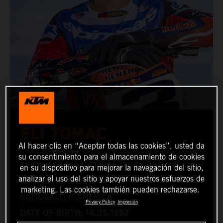
ELI TOMAC
Al hacer clic en “Aceptar todas las cookies”, usted da
su consentimiento para el almacenamiento de cookies
TEAM: RED BULL KTM FACTORY RACING
en su dispositivo para mejorar la navegación del sitio,
analizar el uso del sitio y apoyar nuestros esfuerzos de
RACING NUMBER: 3
marketing. Las cookies también pueden rechazarse.
NATIONALITY: AMERICA
Privacy Policy
Impresión
DATE OF BIRTH: 14.05.1992