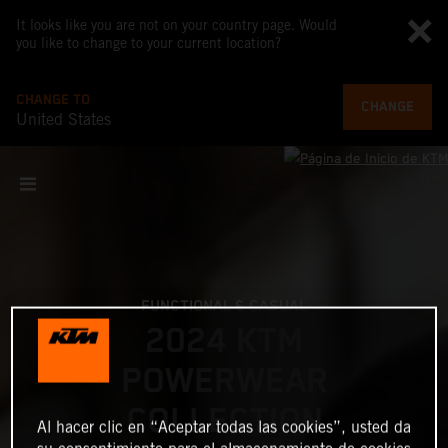
It looks like you are not on your country page. Would
you like to change to your current location?
CHANGE TO
CHANGE
United States
FUNCTIONAL & CASUAL
2024 KTM
POWERWEAR
COLLECTION
Al hacer clic en “Aceptar todas las cookies”, usted da