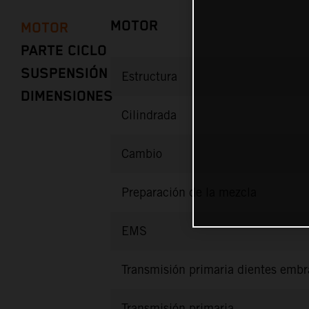
MOTOR
MOTOR
PARTE CICLO
SUSPENSIÓN
Estructura
DIMENSIONES
Cilindrada
Cambio
Preparación de la mezcla
EMS
Transmisión primaria dientes emb
Transmisión primaria