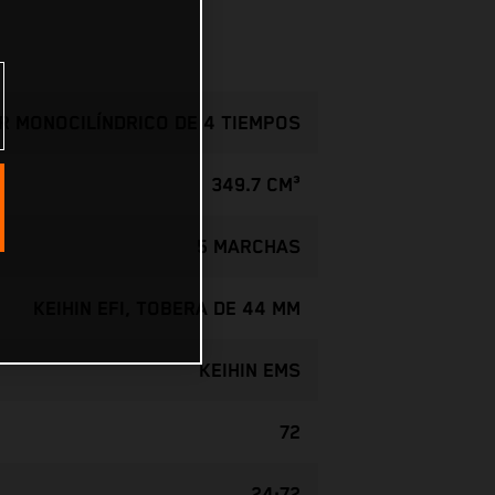
 MONOCILÍNDRICO DE 4 TIEMPOS
349.7 CM³
5 MARCHAS
KEIHIN EFI, TOBERA DE 44 MM
KEIHIN EMS
72