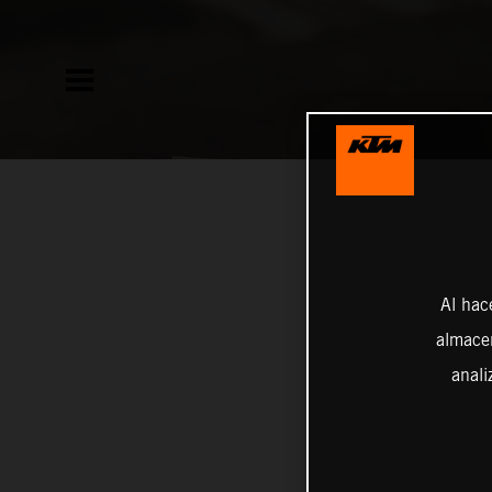
Al hac
almacen
anali