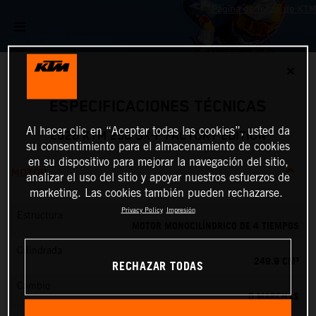
✕
ESPECIFICACIONES TÉCNICAS
Al hacer clic en “Aceptar todas las cookies”, usted da
2026 KTM 250 SX-F FACTORY EDITION
su consentimiento para el almacenamiento de cookies
en su dispositivo para mejorar la navegación del sitio,
MOTOR
analizar el uso del sitio y apoyar nuestros esfuerzos de
marketing. Las cookies también pueden rechazarse.
Privacy Policy
Impresión
Estructura
MOTOR MONOCILÍNDRICO DE 4 TIEMPOS
Cilindrada
249.9 CM³
RECHAZAR TODAS
Cambio
5 MARCHAS