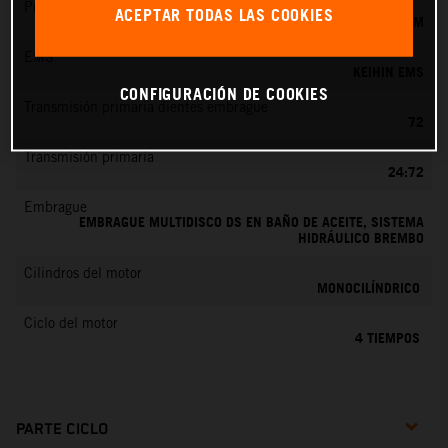
Preparación de la mezcla
ACEPTAR TODAS LAS COOKIES
KEIHIN EFI, TOBERA DE 44 MM
EMS
KEIHIN EMS
CONFIGURACIÓN DE COOKIES
Transmisión primaria dientes embrague
72
Transmisión primaria
24:72
Embrague
EMBRAGUE MULTIDISCO DS EN BAÑO DE ACEITE, SISTEMA
HIDRÁULICO BREMBO
Cilindros del motor
MONOCILÍNDRICO
Ciclo del motor
4 TIEMPOS
PARTE CICLO