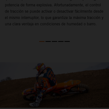
t
potencia de forma explosiva. Afortunadamente, el control
c
de tracción se puede activar o desactivar fácilmente desde
Q
el mismo interruptor, lo que garantiza la máxima tracción y
d
una clara ventaja en condiciones de humedad o barro.
q
2
D
p
d
d