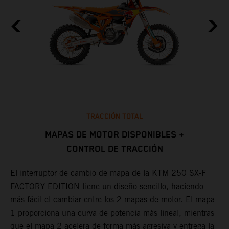
TRACCIÓN TOTAL
MAPAS DE MOTOR DISPONIBLES +
CONTROL DE TRACCIÓN
L
d
El interruptor de cambio de mapa de la KTM 250 SX-F
m
FACTORY EDITION tiene un diseño sencillo, haciendo
s
más fácil el cambiar entre los 2 mapas de motor. El mapa
b
1 proporciona una curva de potencia más lineal, mientras
f
que el mapa 2 acelera de forma más agresiva y entrega la