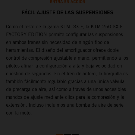
ENTRA EN ACCIÓN
FÁCIL AJUSTE DE LAS SUSPENSIONES
Como el resto de la gama KTM- SX-F, la KTM 250 SX-F
L
FACTORY EDITION permite configurar las suspensiones
c
a
en ambos trenes sin necesidad de ningún tipo de
d
herramientas. El diseño del amortiguador ofrece doble
d
control de compresión ajustable a mano, permitiendo a los
a
pilotos afinar la configuración a alta y baja velocidad en
l
cuestión de segundos. En el tren delantero, la horquilla es
e
también fácilmente regulable gracias a una única válvula
l
de precarga de aire, así como a través de unos accesibles
m
a
mandos de ajuste mediante clics para la compresión y la
p
extensión. Incluso incluimos una bomba de aire de serie
f
con la moto.
o