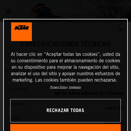
✕
ESPECIFICACIONES TÉCNICAS
Al hacer clic en “Aceptar todas las cookies”, usted da
2025 KTM 250 SX-F
su consentimiento para el almacenamiento de cookies
en su dispositivo para mejorar la navegación del sitio,
MOTOR
analizar el uso del sitio y apoyar nuestros esfuerzos de
marketing. Las cookies también pueden rechazarse.
Privacy Policy
Impresión
Estructura
MOTOR MONOCILÍNDRICO DE 4 TIEMPOS
Cilindrada
249.9 CM³
RECHAZAR TODAS
Cambio
5 MARCHAS