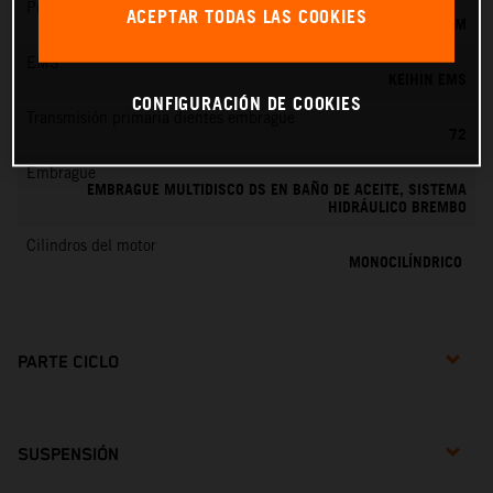
Preparación de la mezcla
ACEPTAR TODAS LAS COOKIES
KEIHIN EFI, TOBERA DE 44 MM
EMS
KEIHIN EMS
CONFIGURACIÓN DE COOKIES
Transmisión primaria dientes embrague
72
Embrague
EMBRAGUE MULTIDISCO DS EN BAÑO DE ACEITE, SISTEMA
HIDRÁULICO BREMBO
Cilindros del motor
MONOCILÍNDRICO
PARTE CICLO
SUSPENSIÓN