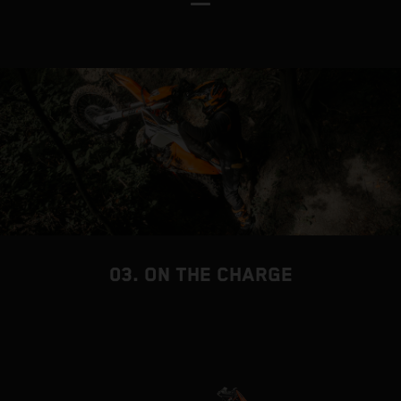
e
p
g
f
03. ON THE CHARGE