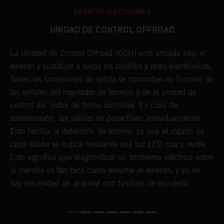
SMARTER ELECTRONICS
UNIDAD DE CONTROL OFFROAD
La Unidad de Control Offroad (OCU) está situada bajo el
asiento y sustituye a todos los fusibles y relés electrónicos.
L
Todas las conexiones de salida se conmutan en función de
i
las señales del regulador de tensión y de la unidad de
e
control del motor de forma continua. En caso de
c
a
sobretensión, las salidas se desactivan individualmente.
c
Esto facilita la detección de errores, ya que el estado de
c
cada salida se indica mediante una luz LED roja o verde.
d
Esto significa que diagnosticar un problema eléctrico sobre
l
la marcha es tan fácil como levantar el asiento, y ya no
g
hay necesidad de acarrear con fusibles de repuesto.
e
n
C
s