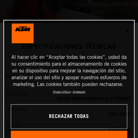
✕
ESPECIFICACIONES TÉCNICAS
Al hacer clic en “Aceptar todas las cookies”, usted da
2026 KTM 300 EXC 6DAYS
su consentimiento para el almacenamiento de cookies
en su dispositivo para mejorar la navegación del sitio,
MOTOR
analizar el uso del sitio y apoyar nuestros esfuerzos de
marketing. Las cookies también pueden rechazarse.
Privacy Policy
Impresión
Estructura
MOTOR MONOCILÍNDRICO DE 2 TIEMPOS
Cilindrada
293.15 CM³
RECHAZAR TODAS
Cambio
6 MARCHAS