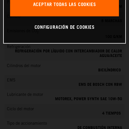
Par máximo
ACEPTAR TODAS LAS COOKIES
87 NM
Cambio
6 MARCHAS
CONFIGURACIÓN DE COOKIES
Emisiones de CO
2
100 G/KM
Refrigeración
REFRIGERACIÓN POR LÍQUIDO CON INTERCAMBIADOR DE CALOR
AGUA/ACEITE
Cilindros del motor
BICILÍNDRICO
EMS
EMS DE BOSCH CON RBW
Lubricante de motor
MOTOREX, POWER SYNTH SAE 10W-50
Ciclo del motor
4 TIEMPOS
Tipo de accionamiento
DE COMBUSTIÓN INTERNA