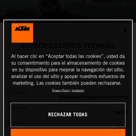
✕
ESPECIFICACIONES TÉCNICAS
Al hacer clic en “Aceptar todas las cookies”, usted da
2026 KTM 790 ADVENTURE
su consentimiento para el almacenamiento de cookies
en su dispositivo para mejorar la navegación del sitio,
MOTOR
analizar el uso del sitio y apoyar nuestros esfuerzos de
marketing. Las cookies también pueden rechazarse.
Privacy Policy
Impresión
Estructura
BICILÍNDRICO PARALELO DE 4 TIEMPOS
Cilindrada
799 CM³
RECHAZAR TODAS
Potencia
95 PS