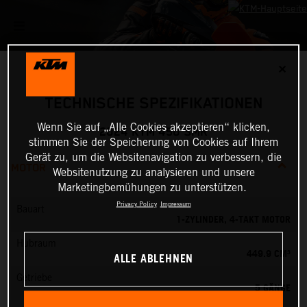
✕
TECHNISCHE SPEZIFIKATIONEN
Wenn Sie auf „Alle Cookies akzeptieren“ klicken,
2024 KTM 450 SMR
stimmen Sie der Speicherung von Cookies auf Ihrem
Gerät zu, um die Websitenavigation zu verbessern, die
MOTOR
Websitenutzung zu analysieren und unsere
Marketingbemühungen zu unterstützen.
Privacy Policy
Impressum
Bauart
1-ZYLINDER, 4-TAKT MOTOR
Hubraum
449.9 CM³
ALLE ABLEHNEN
Getriebe
5 GÄNGE