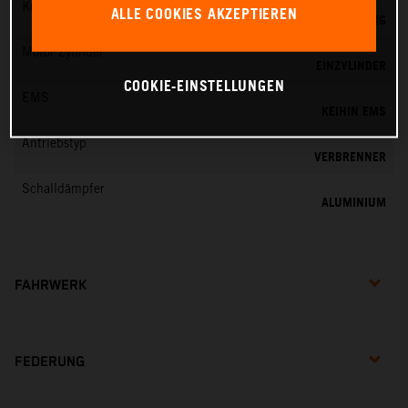
Kühlung
ALLE COOKIES AKZEPTIEREN
FLÜSSIGKEITSKÜHLUNG
Motor Zylinder
EINZYLINDER
COOKIE-EINSTELLUNGEN
EMS
KEIHIN EMS
Antriebstyp
VERBRENNER
Schalldämpfer
ALUMINIUM
FAHRWERK
FEDERUNG