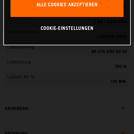
Ladezeit 100 %
ALLE COOKIES AKZEPTIEREN
160 MIN.
Nennleistung
2 KW / 3,200 RPM
COOKIE-EINSTELLUNGEN
Traktionsbatterie
LITHIUM-IONEN
Ladespannung
85-270 V/50-60 HZ
Ladeleistung
350 W
Ladezeit 80 %
120 MIN.
FAHRWERK
FEDERUNG