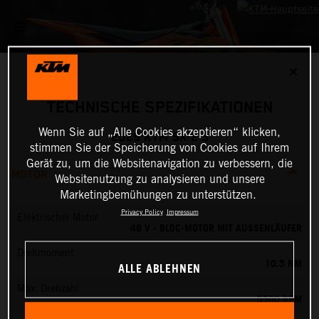
✕
TECHNISCHE SPEZIFIKATIONEN
Wenn Sie auf „Alle Cookies akzeptieren“ klicken,
2025 KTM SX-E 3
stimmen Sie der Speicherung von Cookies auf Ihrem
Gerät zu, um die Websitenavigation zu verbessern, die
MOTOR
Websitenutzung zu analysieren und unsere
Marketingbemühungen zu unterstützen.
Privacy Policy
Impressum
Elektrischer Motor
48 V - BLDC-MOTOR MIT AUSSENLÄUFER
Drehmoment
10.5 NM
ALLE ABLEHNEN
Max. Drehzahl
5500 RPM