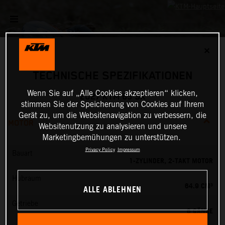
✕
TECHNISCHE SPEZIFIKATIONEN
Wenn Sie auf „Alle Cookies akzeptieren“ klicken,
2027 KTM 65 SX
stimmen Sie der Speicherung von Cookies auf Ihrem
Gerät zu, um die Websitenavigation zu verbessern, die
MOTOR
Websitenutzung zu analysieren und unsere
Marketingbemühungen zu unterstützen.
Privacy Policy
Impressum
Bauart
1-ZYLINDER, 2-TAKT MOTOR
Hubraum
64.9 CM³
ALLE ABLEHNEN
Getriebe
6 GÄNGE