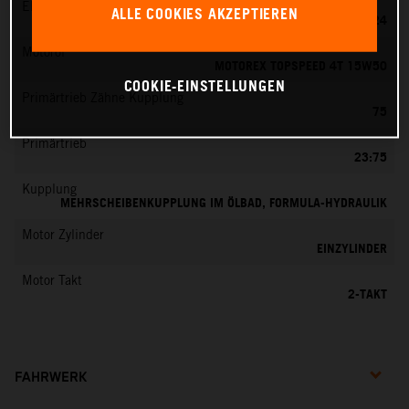
EMS
ALLE COOKIES AKZEPTIEREN
MIKUNI VM 24
Motoröl
MOTOREX TOPSPEED 4T 15W50
COOKIE-EINSTELLUNGEN
Primärtrieb Zähne Kupplung
75
Primärtrieb
23:75
Kupplung
MEHRSCHEIBENKUPPLUNG IM ÖLBAD, FORMULA-HYDRAULIK
Motor Zylinder
EINZYLINDER
Motor Takt
2-TAKT
FAHRWERK