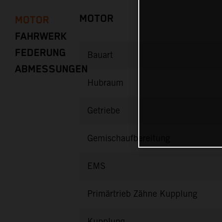
MOTOR
MOTOR
FAHRWERK
FEDERUNG
Bauart
ABMESSUNGEN
Hubraum
Getriebe
Gemischaufbereitung
EMS
Primärtrieb Zähne Kupplung
Kupplung