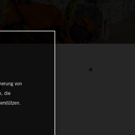
✕
cherung von
N
, die
erstützen.