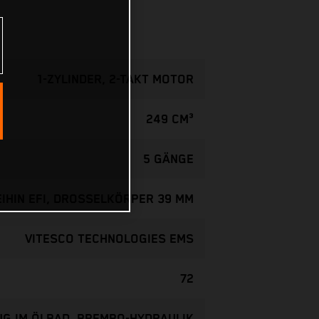
1-ZYLINDER, 2-TAKT MOTOR
249 CM³
5 GÄNGE
EIHIN EFI, DROSSELKÖRPER 39 MM
VITESCO TECHNOLOGIES EMS
72