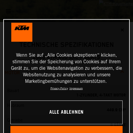
✕
TECHNISCHE SPEZIFIKATIONEN
Wenn Sie auf „Alle Cookies akzeptieren“ klicken,
2026 KTM 450 EXC-F 6DAYS
stimmen Sie der Speicherung von Cookies auf Ihrem
Gerät zu, um die Websitenavigation zu verbessern, die
MOTOR
Websitenutzung zu analysieren und unsere
Marketingbemühungen zu unterstützen.
Privacy Policy
Impressum
Bauart
1-ZYLINDER, 4-TAKT MOTOR
Hubraum
449.9 CM³
ALLE ABLEHNEN
Getriebe
6 GÄNGE