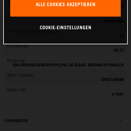
Gemischaufbereitung
ALLE COOKIES AKZEPTIEREN
KEIHIN EFI, DROSSELKÖRPER 42 MM
EMS
KEIHIN EMS
COOKIE-EINSTELLUNGEN
Primärtrieb Zähne Kupplung
72
Primärtrieb
29:72
Kupplung
DDS-MEHRSCHEIBENKUPPLUNG IM ÖLBAD, BREMBO-HYDRAULIK
Motor Zylinder
EINZYLINDER
Motor Takt
4-TAKT
FAHRWERK