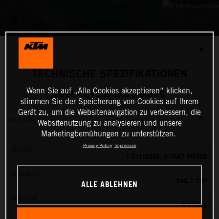
✕
TECHNISCHE SPEZIFIKATIONEN
Wenn Sie auf „Alle Cookies akzeptieren“ klicken,
2026 KTM 350 EXC-F 6DAYS
stimmen Sie der Speicherung von Cookies auf Ihrem
Gerät zu, um die Websitenavigation zu verbessern, die
MOTOR
Websitenutzung zu analysieren und unsere
Marketingbemühungen zu unterstützen.
Privacy Policy
Impressum
Bauart
1-ZYLINDER, 4-TAKT MOTOR
Hubraum
349.7 CM³
ALLE ABLEHNEN
Getriebe
6 GÄNGE