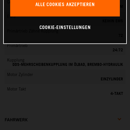
Gemischaufbereitung
ALLE COOKIES AKZEPTIEREN
KEIHIN EFI, DROSSELKÖRPER 42 MM
EMS
KEIHIN EMS
COOKIE-EINSTELLUNGEN
Primärtrieb Zähne Kupplung
72
Primärtrieb
24:72
Kupplung
DDS-MEHRSCHEIBENKUPPLUNG IM ÖLBAD, BREMBO-HYDRAULIK
Motor Zylinder
EINZYLINDER
Motor Takt
4-TAKT
FAHRWERK