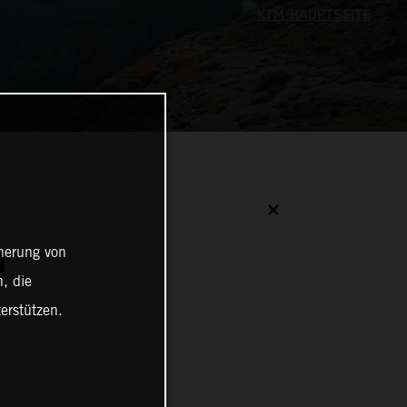
✕
cherung von
N
, die
erstützen.