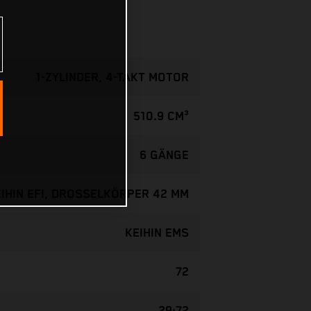
1-ZYLINDER, 4-TAKT MOTOR
510.9 CM³
6 GÄNGE
IHIN EFI, DROSSELKÖRPER 42 MM
KEIHIN EMS
72