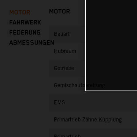
MOTOR
MOTOR
FAHRWERK
FEDERUNG
Bauart
ABMESSUNGEN
Hubraum
Getriebe
Gemischaufbereitung
EMS
Primärtrieb Zähne Kupplung
Primärtrieb