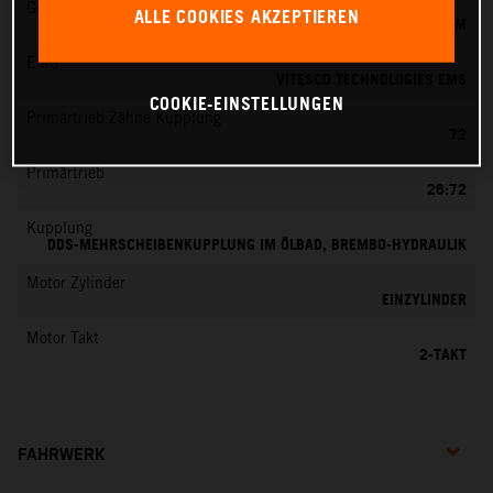
Gemischaufbereitung
ALLE COOKIES AKZEPTIEREN
KEIHIN EFI, DROSSELKÖRPER 39 MM
EMS
VITESCO TECHNOLOGIES EMS
COOKIE-EINSTELLUNGEN
Primärtrieb Zähne Kupplung
72
Primärtrieb
26:72
Kupplung
DDS-MEHRSCHEIBENKUPPLUNG IM ÖLBAD, BREMBO-HYDRAULIK
Motor Zylinder
EINZYLINDER
Motor Takt
2-TAKT
FAHRWERK