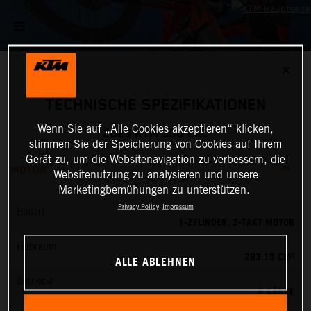
✕
TECHNISCHE SPEZIFIKATIONEN
Wenn Sie auf „Alle Cookies akzeptieren“ klicken,
2025 KTM 300 EXC
stimmen Sie der Speicherung von Cookies auf Ihrem
Gerät zu, um die Websitenavigation zu verbessern, die
MOTOR
Websitenutzung zu analysieren und unsere
Marketingbemühungen zu unterstützen.
Privacy Policy
Impressum
Bauart
1-ZYLINDER, 2-TAKT MOTOR
Hubraum
293.15 CM³
ALLE ABLEHNEN
Getriebe
6 GÄNGE