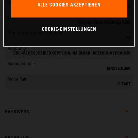
Gemischaufbereitung
ALLE COOKIES AKZEPTIEREN
KEIHIN EFI, DROSSELKÖRPER 39 MM
EMS
VITESCO TECHNOLOGIES EMS
COOKIE-EINSTELLUNGEN
Primärtrieb Zähne Kupplung
72
Kupplung
DDS-MEHRSCHEIBENKUPPLUNG IM ÖLBAD, BREMBO-HYDRAULIK
Motor Zylinder
EINZYLINDER
Motor Takt
2-TAKT
FAHRWERK
FEDERUNG