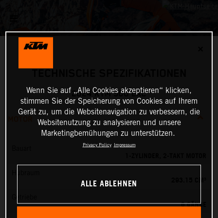
✕
TECHNISCHE SPEZIFIKATIONEN
Wenn Sie auf „Alle Cookies akzeptieren“ klicken,
2024 KTM 300 EXC
stimmen Sie der Speicherung von Cookies auf Ihrem
Gerät zu, um die Websitenavigation zu verbessern, die
MOTOR
Websitenutzung zu analysieren und unsere
Marketingbemühungen zu unterstützen.
Privacy Policy
Impressum
Bauart
1-ZYLINDER, 2-TAKT MOTOR
Hubraum
293.15 CM³
ALLE ABLEHNEN
Getriebe
6 GÄNGE