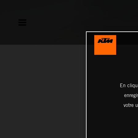
En cliqu
enregi
votre u