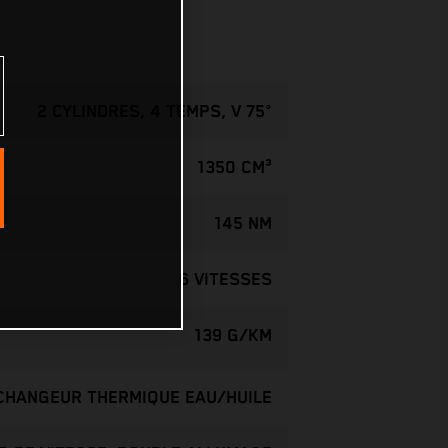
2 CYLINDRES, 4 TEMPS, V 75°
1350 CM³
145 NM
6 VITESSES
139 G/KM
ÉCHANGEUR THERMIQUE EAU/HUILE