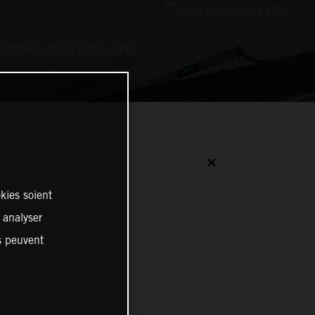
FRENCH POLYNESIA (FR)
✕
kies soient
, analyser
es peuvent