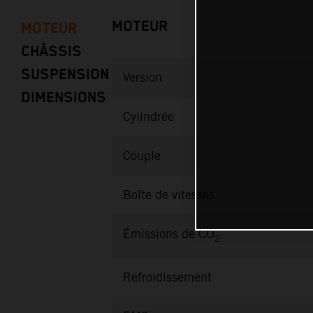
MOTEUR
MOTEUR
CHÂSSIS
SUSPENSION
Version
DIMENSIONS
Cylindrée
Couple
Boîte de vitesses
Émissions de CO
2
Refroidissement