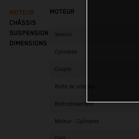
MOTEUR
MOTEUR
CHÂSSIS
SUSPENSION
Version
DIMENSIONS
Cylindrée
Couple
Boîte de vitesses
Refroidissement
Moteur - Cylindres
EMS