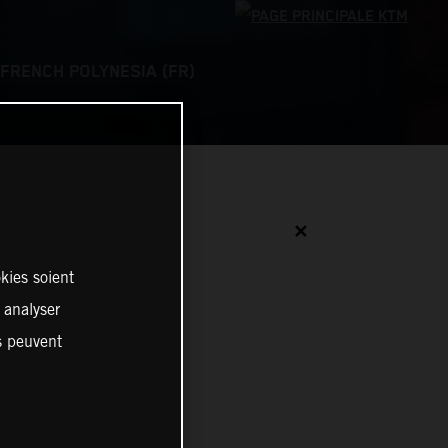
FRENCH POLYNESIA (FR)
✕
kies soient
, analyser
es peuvent