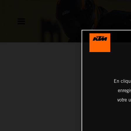
En cliqu
enregi
votre u