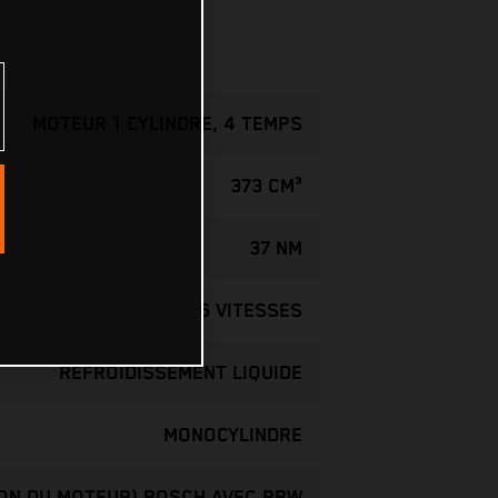
MOTEUR 1 CYLINDRE, 4 TEMPS
373 CM³
37 NM
6 VITESSES
REFROIDISSEMENT LIQUIDE
MONOCYLINDRE