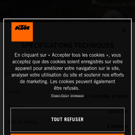
✕
SPÉCIFICATIONS TECHNIQUES
En cliquant sur « Accepter tous les cookies », vous
2027 KTM 250 SX-F
acceptez que des cookies soient enregistrés sur votre
appareil pour améliorer votre navigation sur le site,
MOTEUR
analyser votre utilisation du site et soutenir nos efforts
de marketing. Les cookies peuvent également
être refusés.
Version
MOTEUR 1 CYLINDRE, 4 TEMPS
Privacy Policy
Impression
Cylindrée
249.9 CM³
TOUT REFUSER
Boîte de vitesses
5 VITESSES