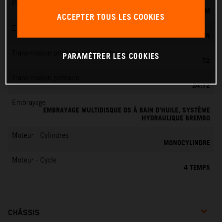
Préparation du mélange
KEIHIN EFI, CORPS DE PAPILLON 44 MM
ACCEPTER TOUS LES COOKIES
EMS
EMS KEIHIN
Transmission primaire dents embrayage
PARAMÉTRER LES COOKIES
72
Transmission primaire
24:72
Embrayage
EMBRAYAGE MULTIDISQUE DS À BAIN D’HUILE, SYSTÈME
HYDRAULIQUE BREMBO
Moteur - Cylindres
MONOCYLINDRE
Moteur - Cycle
4 TEMPS
CHÂSSIS