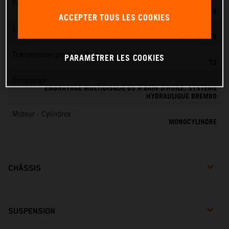
Préparation du mélange
KEIHIN EFI, CORPS DE PAPILLON 44 MM
ACCEPTER TOUS LES COOKIES
EMS
EMS KEIHIN
Transmission primaire dents embrayage
PARAMÉTRER LES COOKIES
72
Embrayage
EMBRAYAGE MULTIDISQUE DS À BAIN D’HUILE, SYSTÈME
HYDRAULIQUE BREMBO
Moteur - Cylindres
MONOCYLINDRE
CHÂSSIS
SUSPENSION