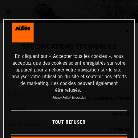
✕
SPÉCIFICATIONS TECHNIQUES
En cliquant sur « Accepter tous les cookies », vous
2025 KTM 250 SX-F
acceptez que des cookies soient enregistrés sur votre
appareil pour améliorer votre navigation sur le site,
MOTEUR
analyser votre utilisation du site et soutenir nos efforts
de marketing. Les cookies peuvent également
être refusés.
Version
MOTEUR 1 CYLINDRE, 4 TEMPS
Privacy Policy
Impression
Cylindrée
249.9 CM³
TOUT REFUSER
Boîte de vitesses
5 VITESSES