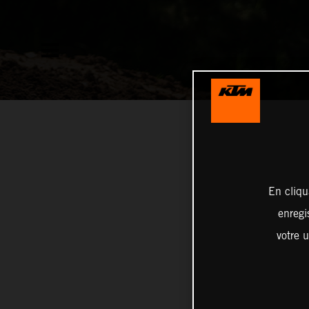
En cliqu
enregi
votre u