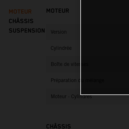
MOTEUR
MOTEUR
CHÂSSIS
SUSPENSION
Version
Cylindrée
Boîte de vitesses
Préparation du mélange
Moteur - Cylindres
CHÂSSIS