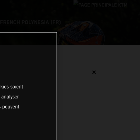
FRENCH POLYNESIA (FR)
✕
kies soient
, analyser
es peuvent