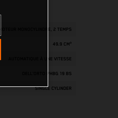
MOTEUR MONOCYLINDRE, 2 TEMPS
49.9 CM³
AUTOMATIQUE À UNE VITESSE
DELL'ORTO PHBG 19 BS
SINGLE CYLINDER