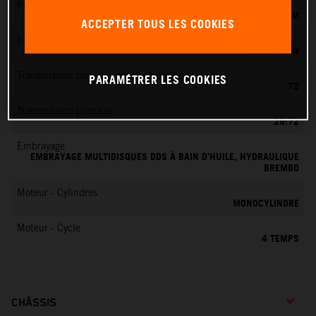
Préparation du mélange
KEIHIN EFI, CORPS DE PAPILLON 42 MM
ACCEPTER TOUS LES COOKIES
EMS
EMS KEIHIN
Transmission primaire dents embrayage
PARAMÉTRER LES COOKIES
72
Transmission primaire
29:72
Embrayage
EMBRAYAGE MULTIDISQUES DDS À BAIN D’HUILE, HYDRAULIQUE
BREMBO
Moteur - Cylindres
MONOCYLINDRE
Moteur - Cycle
4 TEMPS
CHÂSSIS