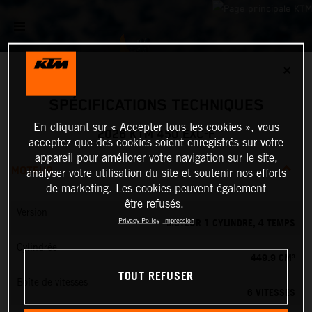
✕
SPÉCIFICATIONS TECHNIQUES
En cliquant sur « Accepter tous les cookies », vous
2026 KTM 450 EXC-F
acceptez que des cookies soient enregistrés sur votre
appareil pour améliorer votre navigation sur le site,
MOTEUR
analyser votre utilisation du site et soutenir nos efforts
de marketing. Les cookies peuvent également
être refusés.
Version
MOTEUR 1 CYLINDRE, 4 TEMPS
Privacy Policy
Impression
Cylindrée
449.9 CM³
TOUT REFUSER
Boîte de vitesses
6 VITESSES