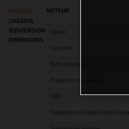
MOTEUR
MOTEUR
CHÂSSIS
SUSPENSION
Version
DIMENSIONS
Cylindrée
Boîte de vitesses
Préparation du mélange
EMS
Transmission primaire dents embr
Transmission primaire