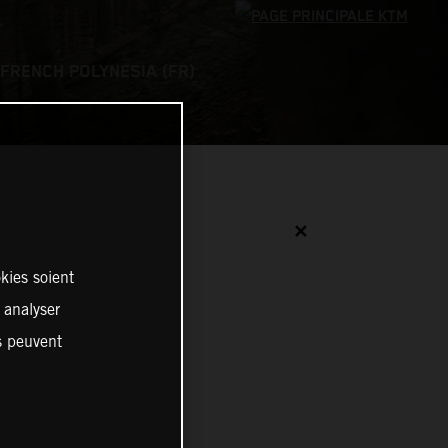
FRENCH POLYNESIA (FR)
✕
kies soient
, analyser
es peuvent