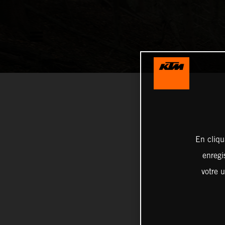
En cliqu
enregi
votre u