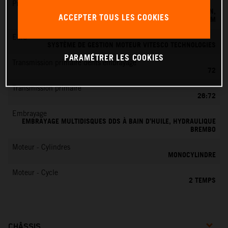
Préparation du mélange
SYSTÈME D'INJECTION ÉLECTRONIQUE DE CARBURANT KEIHIN,
ACCEPTER TOUS LES COOKIES
BOÎTIER PAPILLON 39 MM
EMS
SYSTÈME DE GESTION MOTEUR VITESCO TECHNOLOGIES
PARAMÉTRER LES COOKIES
Transmission primaire dents embrayage
72
Transmission primaire
26:72
Embrayage
EMBRAYAGE MULTIDISQUES DDS À BAIN D’HUILE, HYDRAULIQUE
BREMBO
Moteur - Cylindres
MONOCYLINDRE
Moteur - Cycle
2 TEMPS
CHÂSSIS