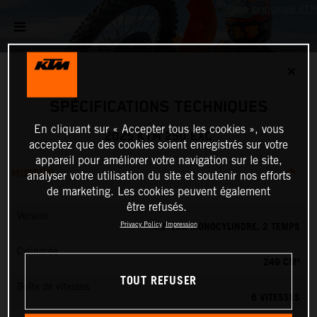
✕
SPÉCIFICATIONS TECHNIQUES
En cliquant sur « Accepter tous les cookies », vous
2025 KTM 250 EXC
acceptez que des cookies soient enregistrés sur votre
appareil pour améliorer votre navigation sur le site,
MOTEUR
analyser votre utilisation du site et soutenir nos efforts
de marketing. Les cookies peuvent également
être refusés.
Version
MOTEUR MONOCYLINDRE, 2 TEMPS
Privacy Policy
Impression
Cylindrée
249 CM³
TOUT REFUSER
Boîte de vitesses
6 VITESSES