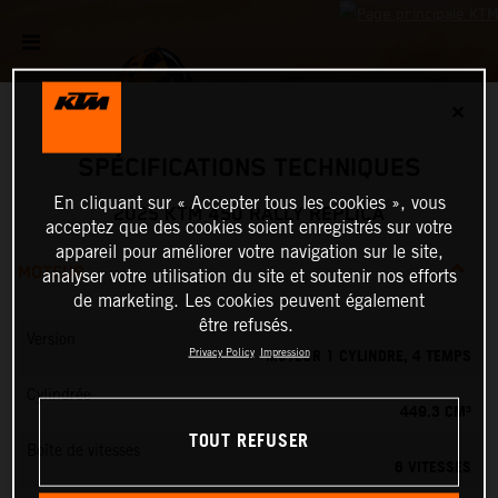
✕
SPÉCIFICATIONS TECHNIQUES
En cliquant sur « Accepter tous les cookies », vous
2025 KTM 450 RALLY REPLICA
acceptez que des cookies soient enregistrés sur votre
appareil pour améliorer votre navigation sur le site,
MOTEUR
analyser votre utilisation du site et soutenir nos efforts
de marketing. Les cookies peuvent également
être refusés.
Version
MOTEUR 1 CYLINDRE, 4 TEMPS
Privacy Policy
Impression
Cylindrée
449.3 CM³
TOUT REFUSER
Boîte de vitesses
6 VITESSES