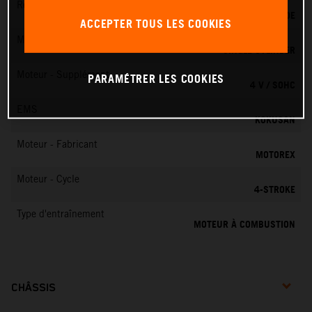
Refroidissement
REFROIDISSEMENT LIQUIDE
ACCEPTER TOUS LES COOKIES
Moteur - Cylindres
SINGLE CYLINDER
Moteur - Supplément
PARAMÉTRER LES COOKIES
4 V / SOHC
EMS
KOKUSAN
Moteur - Fabricant
MOTOREX
Moteur - Cycle
4-STROKE
Type d'entraînement
MOTEUR À COMBUSTION
CHÂSSIS