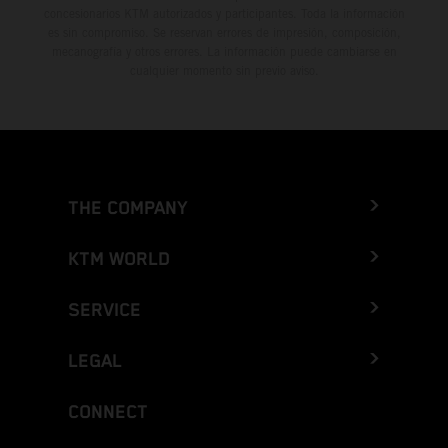
concesionarios KTM autorizados y participantes. Toda la información
es sin compromiso. Se reservan errores de impresión, composición,
mecanografía y otros errores. La información puede cambiarse en
cualquier momento sin previo aviso.
THE COMPANY
KTM WORLD
SERVICE
LEGAL
CONNECT