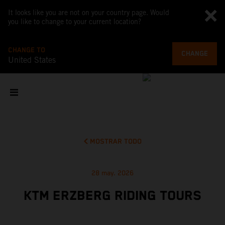
It looks like you are not on your country page. Would
you like to change to your current location?
CHANGE TO
CHANGE
United States
MOSTRAR TODO
28 may. 2026
KTM ERZBERG RIDING TOURS