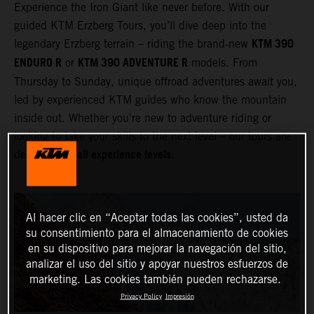
Experience the Iron Giant like never before. With our
guided KTM Erzberg Tours, you’ll dive deep into the
KTM 390
legendary Erzberg terrain – riding the brand‑new
ENDURO R
KTM 390 ADVENTURE R
or
models. From
Thursday to Sunday, unique offroad adventures await you,
led by experienced KTM guides who know the mountain
inside out. Whether you're new to adventure riding or
looking to take your skills to the next level – our tours are
all experience levels
designed for
.
Al hacer clic en “Aceptar todas las cookies”, usted da
su consentimiento para el almacenamiento de cookies
en su dispositivo para mejorar la navegación del sitio,
analizar el uso del sitio y apoyar nuestros esfuerzos de
marketing. Las cookies también pueden rechazarse.
Privacy Policy
Impresión