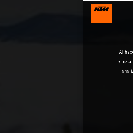
Al hac
almacen
anali