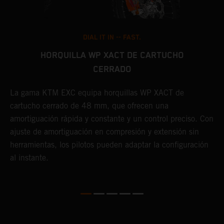
DIAL IT IN -- FAST.
HORQUILLA WP XACT DE CARTUCHO
CERRADO
E
a
La gama KTM EXC equipa horquillas WP XACT de
y
cartucho cerrado de 48 mm, que ofrecen una
t
amortiguación rápida y constante y un control preciso. Con
p
o
ajuste de amortiguación en compresión y extensión sin
herramientas, los pilotos pueden adaptar la configuración
al instante.