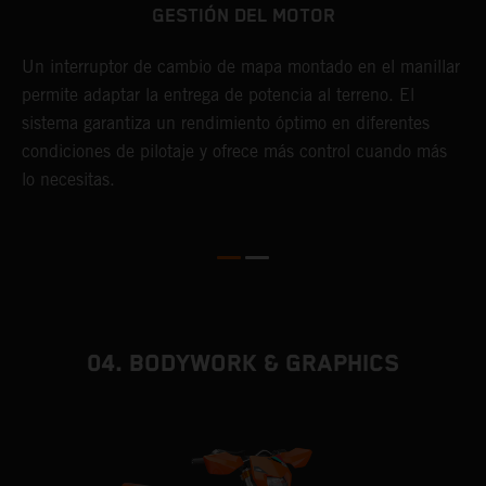
GESTIÓN DEL MOTOR
s
L
o
y
Un interruptor de cambio de mapa montado en el manillar
s
permite adaptar la entrega de potencia al terreno. El
l
sistema garantiza un rendimiento óptimo en diferentes
a
condiciones de pilotaje y ofrece más control cuando más
L
lo necesitas.
i
d
d
04. BODYWORK & GRAPHICS