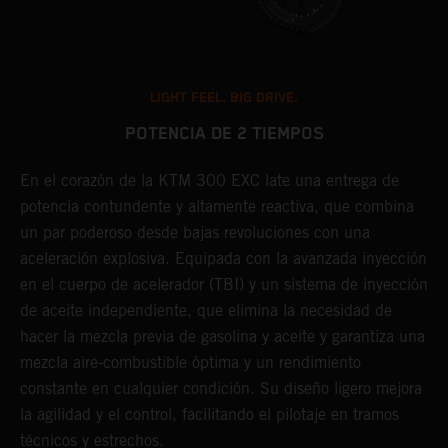
LIGHT FEEL. BIG DRIVE.
POTENCIA DE 2 TIEMPOS
En el corazón de la KTM 300 EXC late una entrega de
E
potencia contundente y altamente reactiva, que combina
o
un par poderoso desde bajas revoluciones con una
e
aceleración explosiva. Equipada con la avanzada inyección
s
en el cuerpo de acelerador (TBI) y un sistema de inyección
a
de aceite independiente, que elimina la necesidad de
s
hacer la mezcla previa de gasolina y aceite y garantiza una
l
mezcla aire-combustible óptima y un rendimiento
c
constante en cualquier condición. Su diseño ligero mejora
la agilidad y el control, facilitando el pilotaje en tramos
técnicos y estrechos.