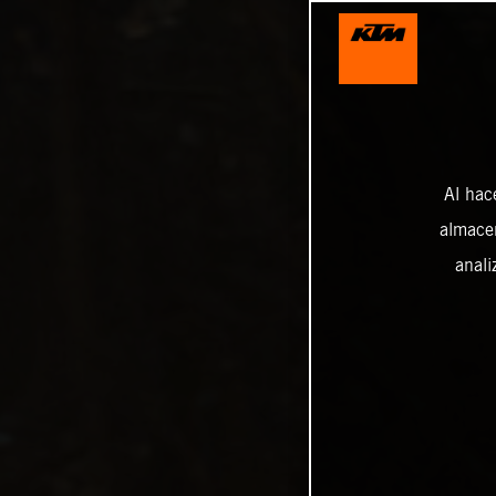
Al hac
almacen
anali