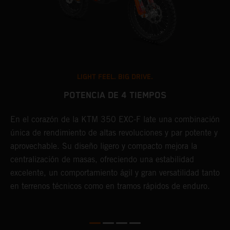
LIGHT FEEL. BIG DRIVE.
POTENCIA DE 4 TIEMPOS
En el corazón de la KTM 350 EXC-F late una combinación
E
única de rendimiento de altas revoluciones y par potente y
o
aprovechable. Su diseño ligero y compacto mejora la
e
centralización de masas, ofreciendo una estabilidad
s
excelente, un comportamiento ágil y gran versatilidad tanto
a
en terrenos técnicos como en tramos rápidos de enduro.
s
l
c