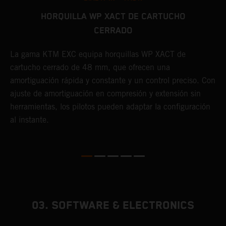
HORQUILLA WP XACT DE CARTUCHO
CERRADO
E
a
La gama KTM EXC equipa horquillas WP XACT de
y
cartucho cerrado de 48 mm, que ofrecen una
t
amortiguación rápida y constante y un control preciso. Con
p
o
ajuste de amortiguación en compresión y extensión sin
herramientas, los pilotos pueden adaptar la configuración
al instante.
03. SOFTWARE & ELECTRONICS